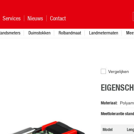
Services
Nieuws
Contact
standsmeters
Duimstokken
Rolbandmaat
Landmetermaten
Mee
Vergelijken
EIGENSC
Materiaal
Polyami
Meettolerantie stan
Model
Leng