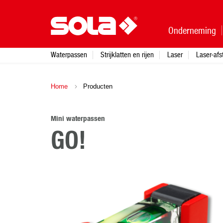
Onderneming
Waterpassen
Strijklatten en rijen
Laser
Laser-af
Home
Producten
Mini waterpassen
GO!