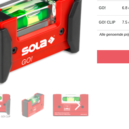
GO!
6.8
GO! CLIP
7.5
Alle genoemde prijz