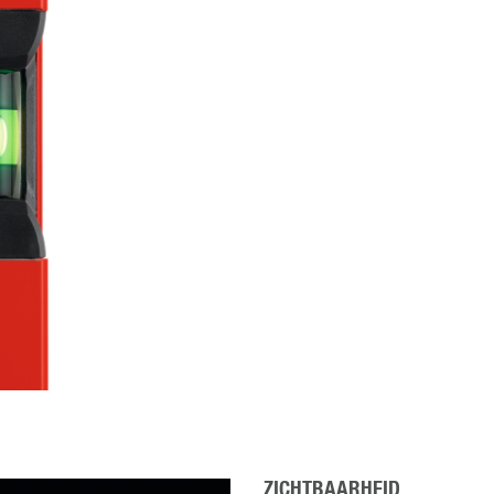
ZICHTBAARHEID