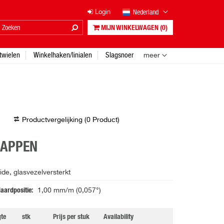
Nederland
Login
MIJN WINKELWAGEN
(0)
twielen
Winkelhaken/linialen
Slagsnoer
meer
Productvergelijking (
0
Product
)
HAPPEN
de, glasvezelversterkt
daardpositie
1,00 mm/m (0,057°)
te
stk
Prijs per stuk
Availability