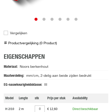
Vergelijken
Productvergelijking (
0
Product
)
EIGENSCHAPPEN
Materiaal
Noors berkenhout
Maatverdeling
mm/cm, 2-delig aan beide zijden bedrukt
EG-nauwkeurigheidsklasse
III
Model
Lengte
stk
Prijs per stuk
Availability
H 2/10
2 m
€ 12,60
Direct beschikbaar