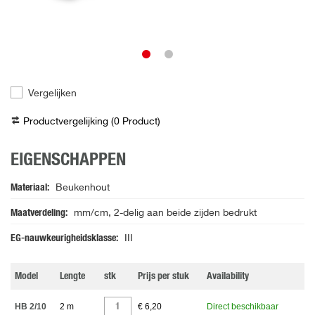
Vergelijken
Productvergelijking (
0
Product
)
EIGENSCHAPPEN
Materiaal
Beukenhout
Maatverdeling
mm/cm, 2-delig aan beide zijden bedrukt
EG-nauwkeurigheidsklasse
III
Model
Lengte
stk
Prijs per stuk
Availability
HB 2/10
2 m
€ 6,20
Direct beschikbaar