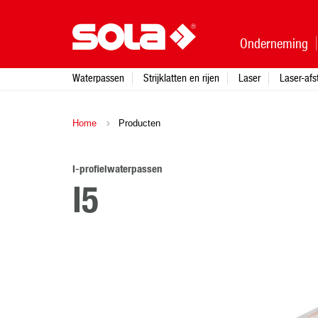
Onderneming
Waterpassen
Strijklatten en rijen
Laser
Laser-af
Home
Producten
I-profielwaterpassen
I5