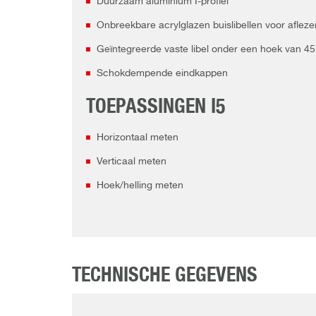
Duurzaam aluminium I-profiel
Onbreekbare acrylglazen buislibellen voor aflez
Geïntegreerde vaste libel onder een hoek van 45
Schokdempende eindkappen
TOEPASSINGEN I5
Horizontaal meten
Verticaal meten
Hoek/helling meten
TECHNISCHE GEGEVENS