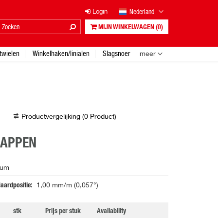
Nederland
Login
MIJN WINKELWAGEN
(0)
twielen
Winkelhaken/linialen
Slagsnoer
meer
Productvergelijking (
0
Product
)
HAPPEN
ium
daardpositie
1,00 mm/m (0,057°)
stk
Prijs per stuk
Availability