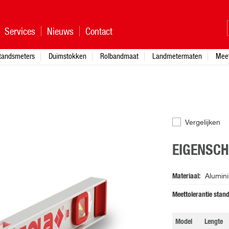
Services
Nieuws
Contact
standsmeters
Duimstokken
Rolbandmaat
Landmetermaten
Mee
Vergelijken
EIGENSC
Materiaal
Alumin
Meettolerantie stan
Model
Lengte