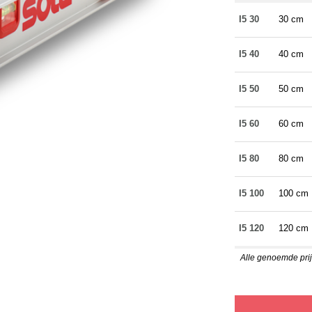
I5 30
30 cm
I5 40
40 cm
I5 50
50 cm
I5 60
60 cm
I5 80
80 cm
I5 100
100 cm
I5 120
120 cm
Alle genoemde prijz