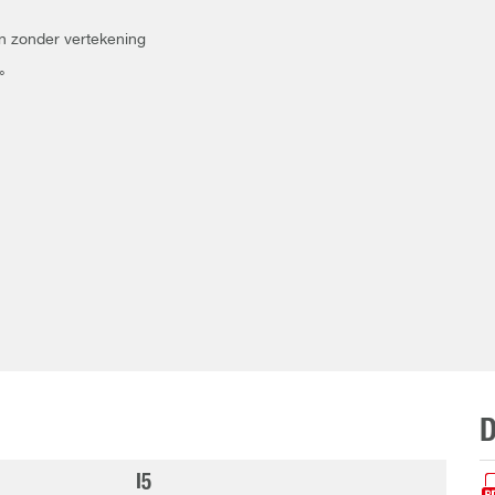
en zonder vertekening
°
I5