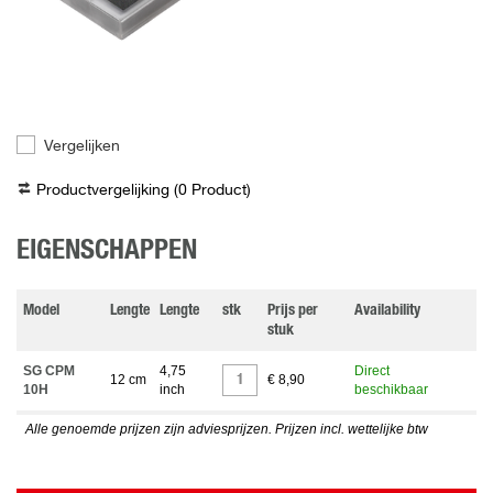
Vergelijken
Productvergelijking (
0
Product
)
EIGENSCHAPPEN
Model
Lengte
Lengte
stk
Prijs per
Availability
stuk
SG CPM
4,75
Direct
12 cm
€ 8,90
10H
inch
beschikbaar
Alle genoemde prijzen zijn adviesprijzen. Prijzen incl. wettelijke btw