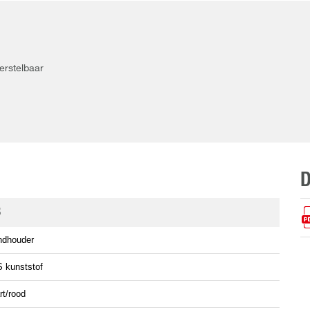
verstelbaar
B
dhouder
 kunststof
rt/rood