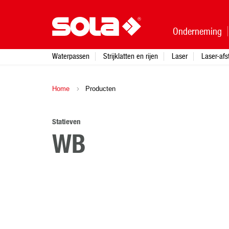
Onderneming
Waterpassen
Strijklatten en rijen
Laser
Laser-af
Home
Producten
Statieven
WB