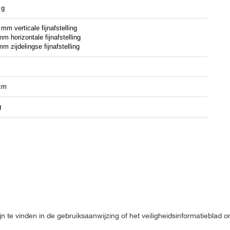
 g
mm verticale fijnafstelling
m horizontale fijnafstelling
m zijdelingse fijnafstelling
cm
g
jn te vinden in de gebruiksaanwijzing of het veiligheidsinformatieblad