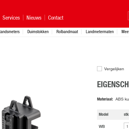
Services
Nieuws
Contact
standsmeters
Duimstokken
Rolbandmaat
Landmetermaten
Mee
Vergelijken
EIGENSC
Materiaal
ABS ku
Model
stk
WB