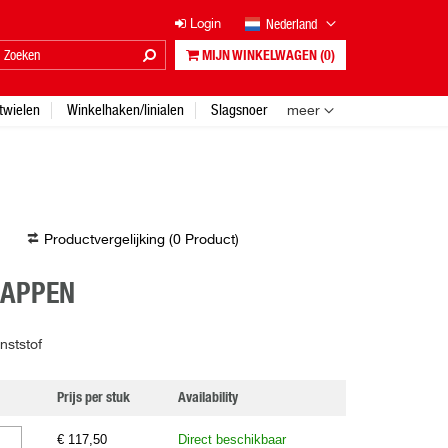
Nederland
Login
MIJN WINKELWAGEN
(0)
twielen
Winkelhaken/linialen
Slagsnoer
meer
Productvergelijking (
0
Product
)
HAPPEN
nststof
Prijs per stuk
Availability
€ 117,50
Direct beschikbaar