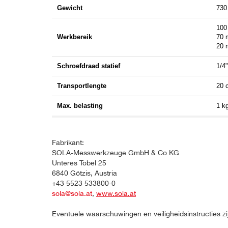
Gewicht
730
100 
Werkbereik
70 m
20 m
Schroefdraad statief
1/4"
Transportlengte
20 
Max. belasting
1 k
Fabrikant:
SOLA-Messwerkzeuge GmbH & Co KG
Unteres Tobel 25
6840 Götzis, Austria
+43 5523 533800-0
sola@sola.at
,
www.sola.at
Eventuele waarschuwingen en veiligheidsinstructies zi