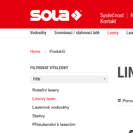
Společnost
Kontakt
Vodováhy
Srovnávací / stahovací latě
Lasery
Las
Home
Produktů
FILTROVAT VÝSLEDKY
LI
Filtr
Rotační lasery
Liniový laser
Porov
Laserové vodováhy
Stativy
Příslušenství k laserům