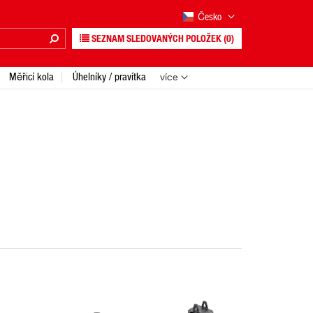
Česko
SEZNAM SLEDOVANÝCH POLOŽEK
(0)
Měřicí kola
Úhelníky / pravítka
více