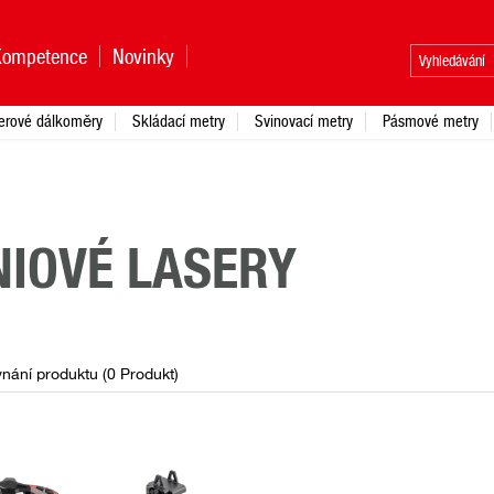
Kompetence
Novinky
erové dálkoměry
Skládací metry
Svinovací metry
Pásmové metry
NIOVÉ LASERY
nání produktu (
0
Produkt
)