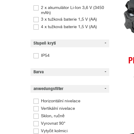
2 x akumulátor Li-Ion 3,6 V (3450
mAh)
3 x tužková baterie 1,5 V (AA)
4 x tužková baterie 1,5 V (AA)
Stupeň krytí
IP54
P
Barva
anwedungsfilter
Horizontální nivelace
Vertikální nivelace
Sklon, ručně
Vyrovnat 90°
Vytyčit kolmici