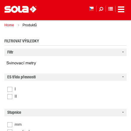
SEZNAM 
Home
Produktů
FILTROVAT VÝSLEDKY
Filtr
Svinovací metry
ES třída přesnosti
I
II
Stupnice
mm