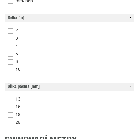
mm/inch
Délka [m]
2
3
4
5
8
10
Šířka pásma [mm]
13
16
19
25