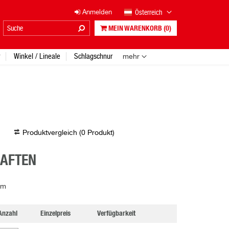
Österreich
Anmelden
MEIN WARENKORB
(0)
Winkel / Lineale
Schlagschnur
mehr
Produktvergleich (
0
Produkt
)
HAFTEN
um
Anzahl
Einzelpreis
Verfügbarkeit