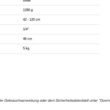
silber
1280 g
42 - 120 cm
1/4"
46 cm
5 kg
in der Gebrauchsanweisung oder dem Sicherheitsdatenblatt unter "Down