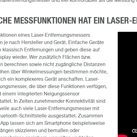
hallentfernungsmesser und viel komfortabler als die Messung
CHE MESSFUNKTIONEN HAT EIN LASER
nktionen eines Laser-Entfernungsmessers
en je nach Hersteller und Gerät. Einfache Geräte
 klassisch Entfernungen und geben diese auf
play wieder. Wer zusätzlich Flächen bzw.
n berechnen sowie nicht zugängliche Distanzen
öhen über Winkelmessungen bestimmen möchte,
sich ein komplexeres Gerät anschaffen. Laser-
ungsmesser, die über diese Funktionen verfügen,
t einem integrierten Neigungssensor
attet. In Zeiten zunehmender Konnektivität sind
weile auch viele Laser-Entfernungsmesser mit
luetooth-Schnittstelle ausgestattet. Zusammen
 App lassen sich am Smartphone beispielsweise
Längen skizzieren und bemaßen oder