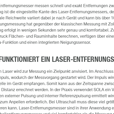
Entfernungsmesser messen schnell und exakt Entfernungen zw
 ist die eingestellte Kante des Laser-Entfernungsmessers, der
e Reichweite variiert dabei je nach Gerät und kann bis über 10
ungsmessung hat gegenüber der klassischen Messung mit Zolls
g erfolgt in wenigen Sekunden sehr genau und komfortabel. Z
uck Flächen- und Rauminhalte berechnen, verfügen über einen
Funktion und einen integrierten Neigungssensor.
 FUNKTIONIERT EIN LASER-ENTFERNUNG
 Laser wird zur Messung ein Zielpunkt anvisiert. Im Anschlus
puls, wodurch der Messvorgang gestartet wird. Der Impuls wird
lle im Gerät empfangen. Somit kann aus der Zeitspanne zwis
Distanz errechnet werden. In der Praxis verwendet SOLA ein 
n externer Pulsung und interner Referenzpulsung ermittelt wird
zum Anpeilen erforderlich. Bei Ultraschall muss diese viel größ
ieren kann. Laser-Entfernungsmesser sind in ihrer Anwendung 