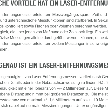
CHE VORTEILE HAT EIN LASER-ENTFER
ntfernungsmesser erleichtern Messvorgänge, sparen Zeit und 
und unterschiedliche Messfunktionen sind startbereit. In Se
e kontrolliert sowie Flächen oder Volumen berechnet werden.
keit, die über jenen von Maßband oder Zollstock liegt. Ein wei
äzise Messungen alleine durchgeführt werden können, ohne da
ntfernungsmesser erleichtern zudem Messungen in schwierigen
gen.
 GENAU IST EIN LASER-ENTFERNUNGSME
sgenauigkeit von Laser-Entfernungsmessern variiert nach Gerät
chen Details oder in der Gebrauchsanweisung zu finden. Häuf
auigkeit mit einer Toleranz von +/- 2 Millimetern auf. Diese M
ebene Distanz und nimmt bei größeren Distanzen zu. Die mei
sstoleranz von maximal +/- 1,5 Millimetern auf bis zu 10 Me
 sich dabei auf normale Messbedingungen. Unter ungünstigen 