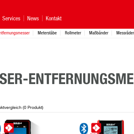
Services
News
Kontakt
ntfernungsmesser
Meterstäbe
Rollmeter
Maßbänder
Messräder
SER-ENTFERNUNGSME
ktvergleich (
0
Produkt
)