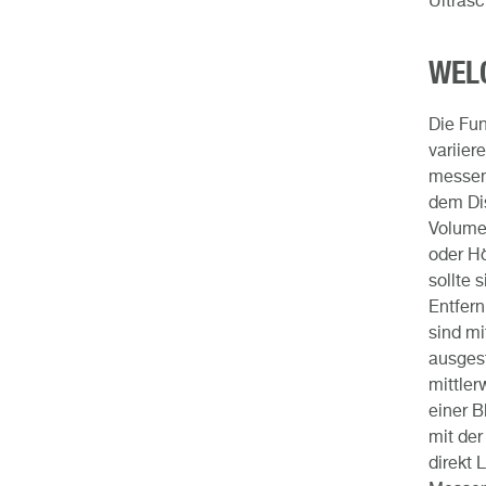
Ultrasc
WEL
Die Fu
variier
messen
dem Dis
Volume
oder H
sollte 
Entfern
sind mi
ausgest
mittler
einer B
mit der
direkt 