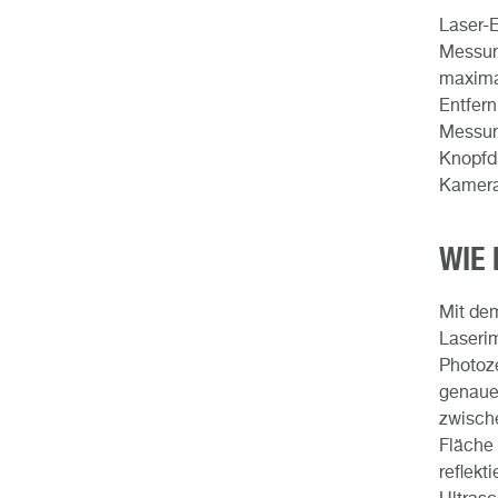
Laser-
Messung
maximal
Entfern
Messun
Knopfdr
Kamera-
WIE
Mit dem
Laserim
Photoze
genaue 
zwische
Fläche 
reflekt