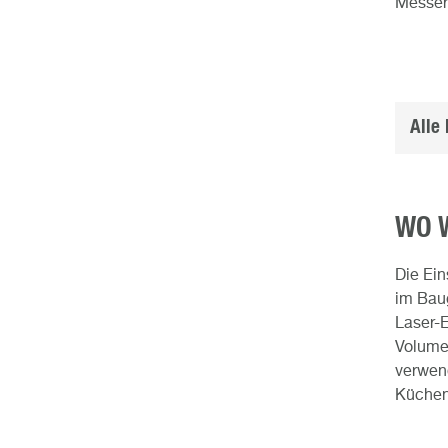
Messere
Alle
WO 
Die Ein
im Baug
Laser-E
Volume
verwend
Küchen