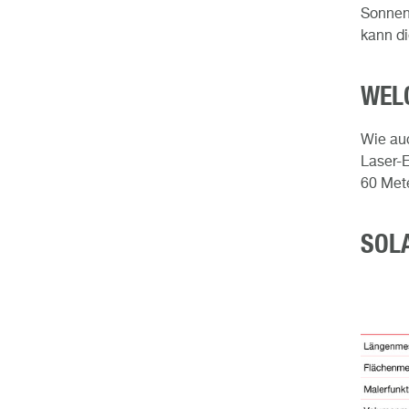
Sonnene
kann d
WEL
Wie auc
Laser-E
60 Met
SOL