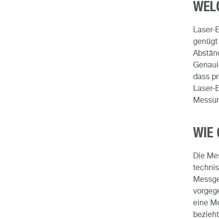
WEL
Laser-E
genügt 
Abständ
Genauig
dass pr
Laser-E
Messun
WIE
Die Mes
technis
Messgen
vorgeg
eine Me
bezieht