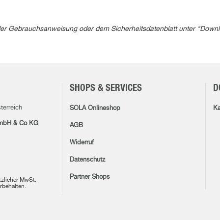
in der Gebrauchsanweisung oder dem Sicherheitsdatenblatt unter "Down
SHOPS & SERVICES
D
terreich
SOLA Onlineshop
Ka
mbH & Co KG
AGB
Widerruf
Datenschutz
Partner Shops
etzlicher MwSt.
rbehalten.