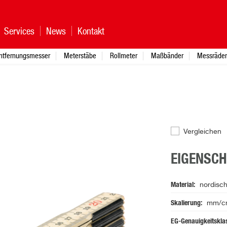
Services
News
Kontakt
ntfernungsmesser
Meterstäbe
Rollmeter
Maßbänder
Messräder
Vergleichen
EIGENSC
Material
nordisch
Skalierung
mm/cm,
EG-Genauigkeitskla