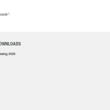
loads".
OWNLOADS
talog 2026