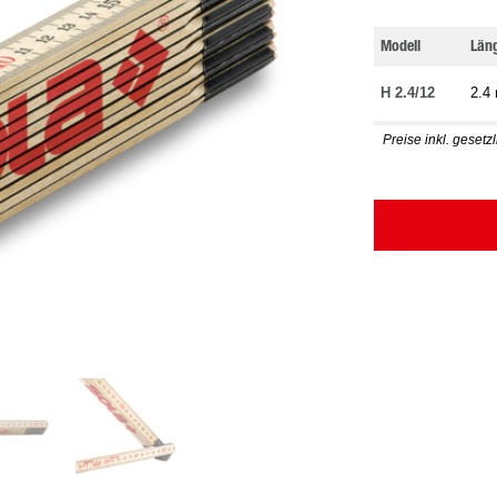
Modell
Län
H 2.4/12
2.4
Preise inkl. geset