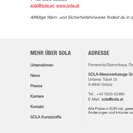
sola@sola.at
,
www.sola.at
Allfällige Warn- und Sicherheitshinweise findest du 
MEHR ÜBER SOLA
ADRESSE
Firmensitz/Stammhaus Ös
Unternehmen
SOLA-Messwerkzeuge G
News
Unteres Tobel 25
A-6840 Götzis
Presse
Tel.: +43 5523-53380
Karriere
E-Mail:
sola@sola.at
Kontakt
Alle Preise in EUR inkl. ges
Änderungen und Irrtümer vo
SOLA Kunststoffe