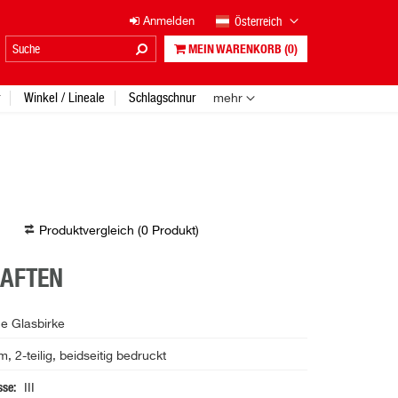
Österreich
Anmelden
MEIN WARENKORB
(0)
Winkel / Lineale
Schlagschnur
mehr
Produktvergleich (
0
Produkt
)
HAFTEN
e Glasbirke
 2-teilig, beidseitig bedruckt
sse
III