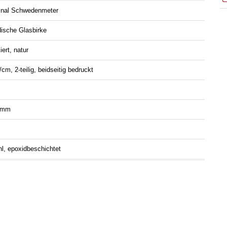
ginal Schwedenmeter
dische Glasbirke
iert, natur
m, 2-teilig, beidseitig bedruckt
 mm
hl, epoxidbeschichtet