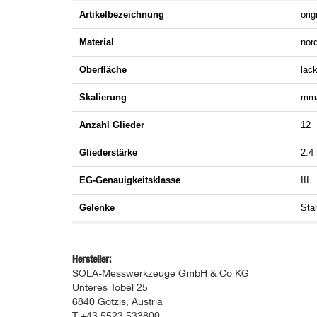
Artikelbezeichnung
ori
Material
nor
Oberfläche
lack
Skalierung
mm/c
Anzahl Glieder
12
Gliederstärke
2.4
EG-Genauigkeitsklasse
III
Gelenke
Sta
Hersteller:
SOLA-Messwerkzeuge GmbH & Co KG
Unteres Tobel 25
6840 Götzis, Austria
T +43 5523 533800