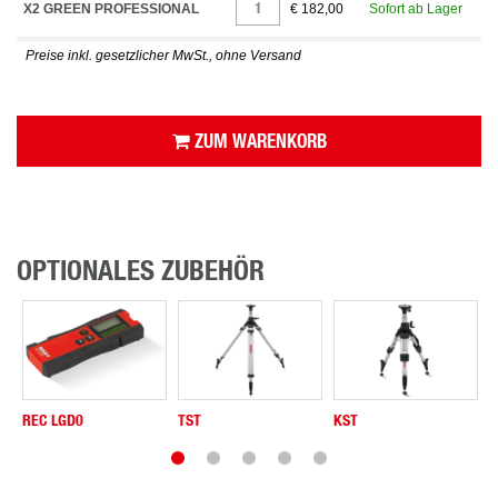
X2 GREEN PROFESSIONAL
€ 182,00
Sofort ab Lager
Preise inkl. gesetzlicher MwSt., ohne Versand
ZUM WARENKORB
OPTIONALES ZUBEHÖR
REC LGD0
TST
KST
B