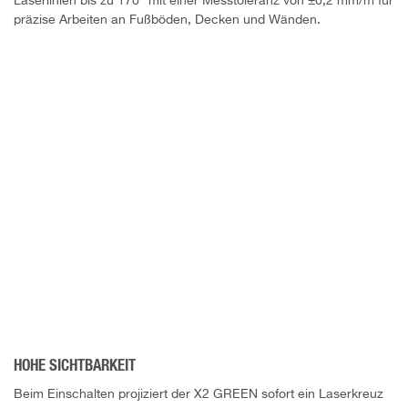
Laserlinien bis zu 170° mit einer Messtoleranz von ±0,2 mm/m für
präzise Arbeiten an Fußböden, Decken und Wänden.
HOHE SICHTBARKEIT
Beim Einschalten projiziert der X2 GREEN sofort ein Laserkreuz