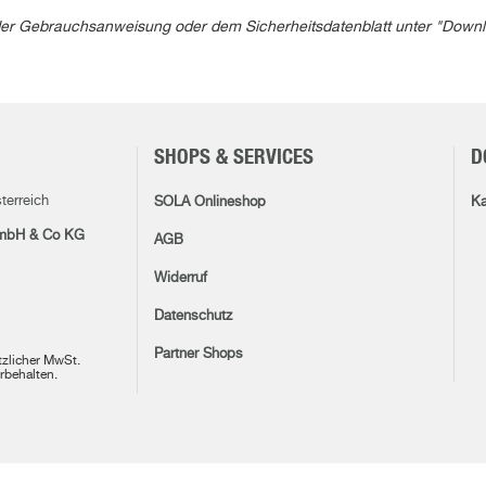
in der Gebrauchsanweisung oder dem Sicherheitsdatenblatt unter "Down
SHOPS & SERVICES
D
terreich
SOLA Onlineshop
Ka
mbH & Co KG
AGB
Widerruf
Datenschutz
Partner Shops
etzlicher MwSt.
rbehalten.