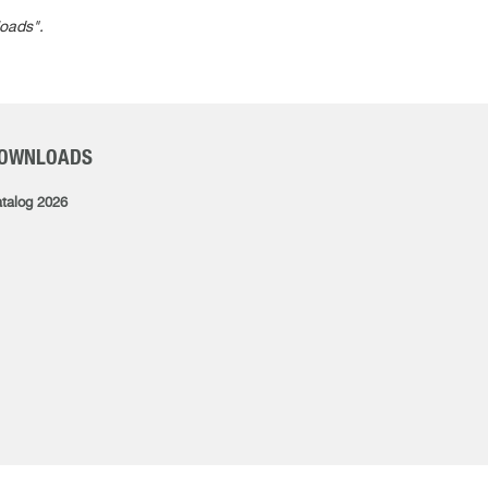
loads".
OWNLOADS
talog 2026