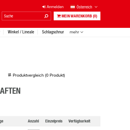
Österreich
Anmelden
MEIN WARENKORB
(0)
Winkel / Lineale
Schlagschnur
mehr
Produktvergleich (
0
Produkt
)
HAFTEN
ge
Anzahl
Einzelpreis
Verfügbarkeit