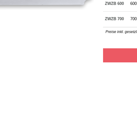
ZWZB 600
600
ZWZB 700
700
Preise inkl. geset