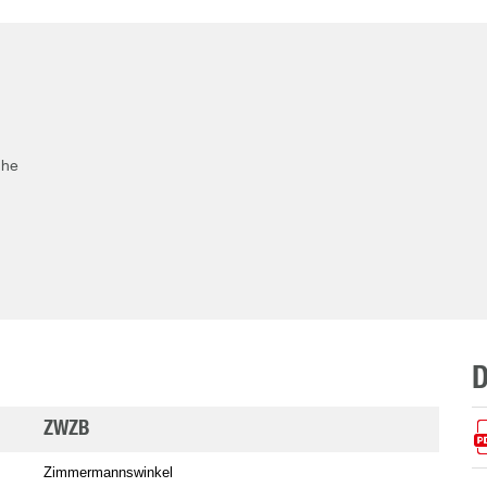
che
ZWZB
Zimmermannswinkel