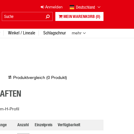
Deutschland
Anmelden
MEIN WARENKORB
(0)
Winkel / Lineale
Schlagschnur
mehr
Produktvergleich (
0
Produkt
)
HAFTEN
m-H-Profil
änge
Anzahl
Einzelpreis
Verfügbarkeit