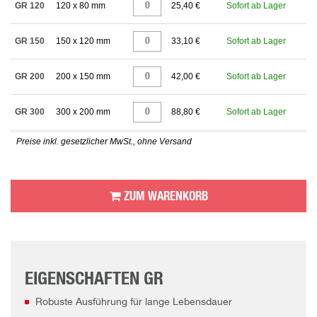
GR 120
120 x 80 mm
25,40 €
Sofort ab Lager
GR 150
150 x 120 mm
33,10 €
Sofort ab Lager
GR 200
200 x 150 mm
42,00 €
Sofort ab Lager
GR 300
300 x 200 mm
88,80 €
Sofort ab Lager
Preise inkl. gesetzlicher MwSt., ohne Versand
ZUM WARENKORB
EIGENSCHAFTEN GR
Robuste Ausführung für lange Lebensdauer