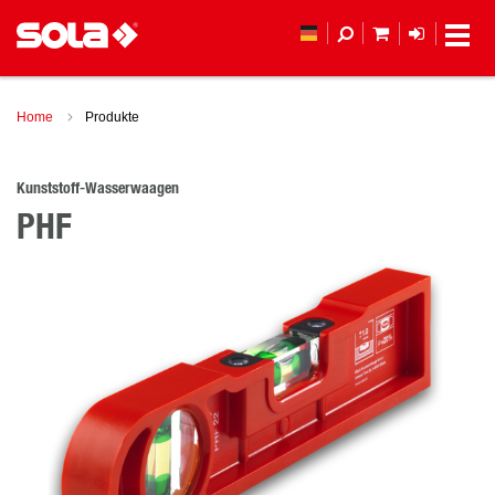
MEIN WAREN
ANMELD
Home
Produkte
Kunststoff-Wasserwaagen
PHF