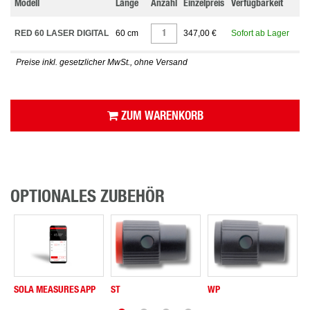
Modell
Länge
Anzahl
Einzelpreis
Verfügbarkeit
RED 60 LASER DIGITAL
60 cm
347,00 €
Sofort ab Lager
Preise inkl. gesetzlicher MwSt., ohne Versand
ZUM WARENKORB
OPTIONALES ZUBEHÖR
SOLA MEASURES APP
ST
WP
N