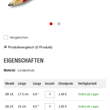
Vergleichen
Produktvergleich (
0
Produkt
)
EIGENSCHAFTEN
Material
Lindenholz
Modell
Länge
Länge
Anzahl
Einzelpreis
Verfügbarkeit
ZB 18
17.5 cm
6,9 "
1,48 €
Sofort ab Lager
ZB 24
24 cm
9,5 "
1,85 €
Sofort ab Lager