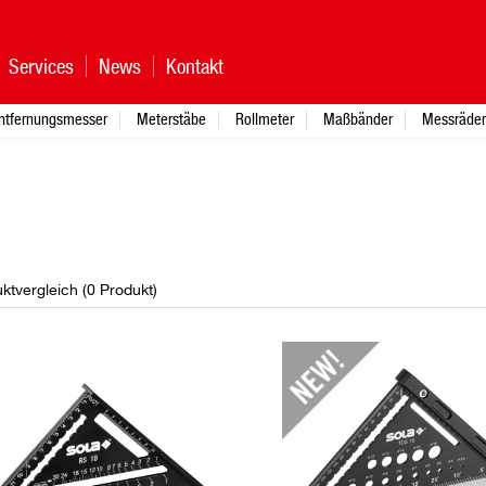
Services
News
Kontakt
ntfernungsmesser
Meterstäbe
Rollmeter
Maßbänder
Messräder
ktvergleich (
0
Produkt
)