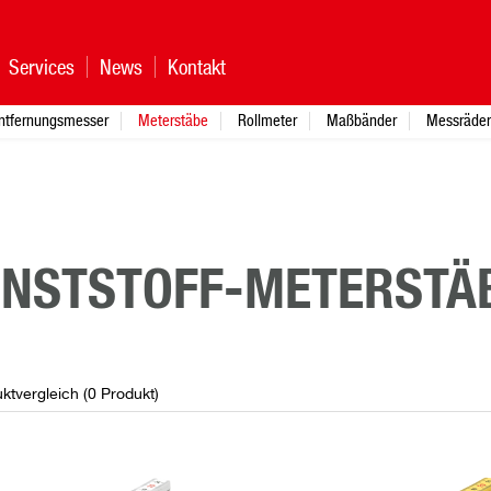
Services
News
Kontakt
ntfernungsmesser
Meterstäbe
Rollmeter
Maßbänder
Messräder
NSTSTOFF-METERSTÄ
ktvergleich (
0
Produkt
)