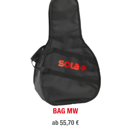
BAG MW
ab
55,70 €