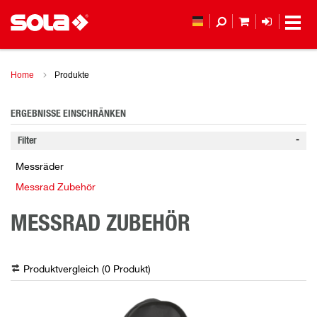
MEIN WAREN
ANMELD
Home
Produkte
ERGEBNISSE EINSCHRÄNKEN
Filter
Messräder
Messrad Zubehör
MESSRAD ZUBEHÖR
Produktvergleich (
0
Produkt
)