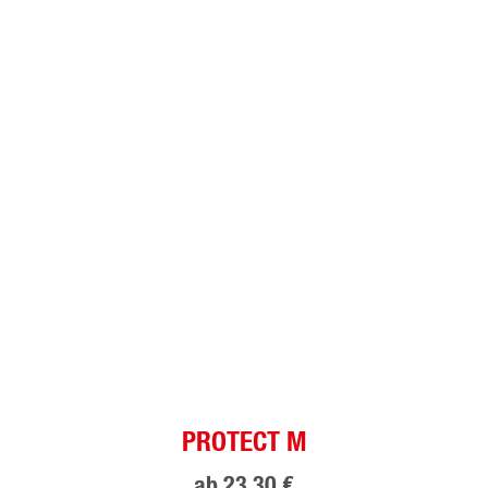
PROTECT M
ab
23,30 €