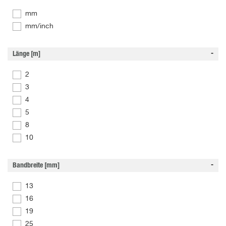
mm
mm/inch
Länge [m]
2
3
4
5
8
10
Bandbreite [mm]
13
16
19
25