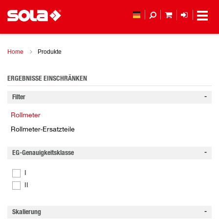
MEIN WAREN
ANMELD
Home
Produkte
ERGEBNISSE EINSCHRÄNKEN
Filter
Rollmeter
Rollmeter-Ersatzteile
EG-Genauigkeitsklasse
I
II
Skalierung