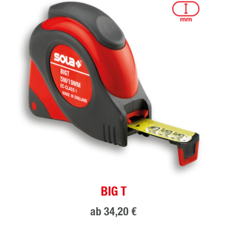
BIG T
ab
34,20 €