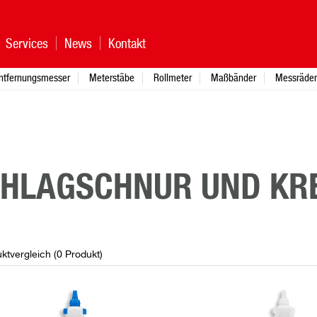
Services
News
Kontakt
ntfernungsmesser
Meterstäbe
Rollmeter
Maßbänder
Messräder
HLAGSCHNUR UND KR
ktvergleich (
0
Produkt
)